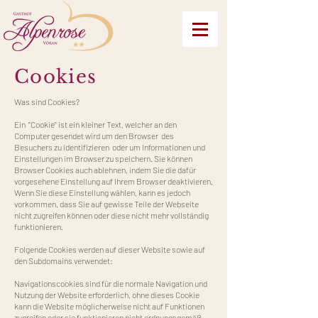
Cookies
Was sind Cookies?
Ein "Cookie" ist ein kleiner Text, welcher an den
Computer gesendet wird um den Browser des
Besuchers zu identifizieren oder um Informationen und
Einstellungen im Browser zu speichern. Sie können
Browser Cookies auch ablehnen, indem Sie die dafür
vorgesehene Einstellung auf Ihrem Browser deaktivieren.
Wenn Sie diese Einstellung wählen, kann es jedoch
vorkommen, dass Sie auf gewisse Teile der Webseite
nicht zugreifen können oder diese nicht mehr vollständig
funktionieren.
Folgende Cookies werden auf dieser Website sowie auf
den Subdomains verwendet:
Navigationscookies sind für die normale Navigation und
Nutzung der Website erforderlich, ohne dieses Cookie
kann die Website möglicherweise nicht auf Funktionen
zugreifen oder sie funktionieren nicht ordnungsgemäß.