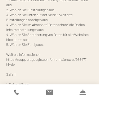
aus.
2. Wählen Sie Einstellungen aus.
3. Wählen Sie unten auf der Seite Erweiterte
Einstellungen anzeigen aus.
4. Wählen Sie im Abschnitt "Datenschutz" die Option
Inhaltseinstellungen aus.
4. Wählen Sie Speicherung von Daten für alle Websites
blockieren aus.
5. Wählen Sie Fertig aus.
Weitere Informationen
https://support.google.com/chrome/answer/95647?
hl=de
Safari
1. Safari öffnen
2. Wählen Sie in der Systemleiste "Einstellungen" und in
dem sich dann öffnenden Dialogfenster "Datenschutz"
3. Im Abschnitt "Cookies akzeptieren" kann festgelegt
werden, ob und wann Safari die Cookies der Webseiten
speichern soll. Für weitere Informationen klicken Sie auf
die Schaltfläche Hilfe (durch ein Fragezeichen
gekennzeichnet)
4. Weitere Informationen über die Cookies, die auf Ihrem
Computer gespeichert werden, erhalten Sie durch einen
Klick auf "Cookies anzeigen"