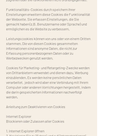
Funktionalitäts-Cookies durch speichern Ihrer
Einstellungen erweitern diese Cookies die Funktionalität
der Webseite. Sie erfassen Einstellungen, die Sie
gemacht haben (z.B. Benutzername oder Sprache) und
ermöglichen es die Website zu verbessern.
Leistungscookies können von uns oder von einem Dritten
stammen. Die von diesen Cookies gesammelten
Informationen sind anonyme Daten, die nicht zur
Erfassung personenbezogenen Daten oder zu
Werbezwecken genutzt werden.
Cookies für Marketing- und Retargeting-Zwecke werden
von Drittanbietern verwendet und dienen dazu, Werbung
einzublenden. Es werden keine persönlichen Daten
verarbeitet, jedoch wird aber eine Verbindung mit Ihrem
Computer oder anderen Vorrichtungen hergestellt, indem
die darin gespeicherten Informationen nachverfolgt
werden.
Anleitung zum Deaktivieren von Cookies
Internet Explorer
Blockieren oder Zulassen aller Cookies
1. Internet Explorer öffnen
2. Navigieren Sie zu "Extras" und auf "Internetoptionen"