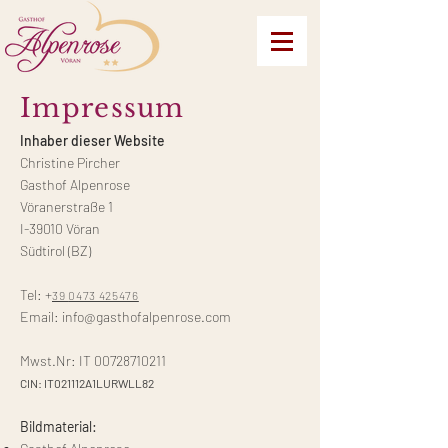
Impressum
Inhaber dieser Website
Christine Pircher
Gasthof Alpenrose
Vöranerstraße 1
I-39010 Vöran
Südtirol (BZ)
Tel:
+
39
0473 425476
Email:
info@gasthofalpenrose.com
Mwst.Nr: IT
00728710211
CIN:
IT021112A1LURWLL82
Bildmaterial: