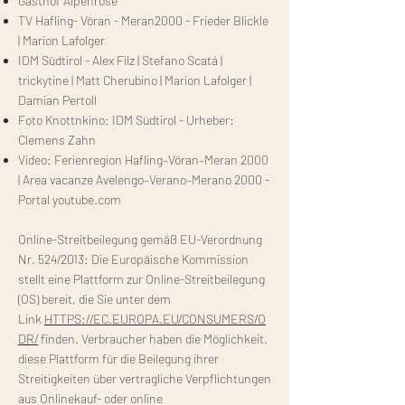
Gasthof Alpenrose
TV Hafling- Vöran - Meran2000 - Frieder Blickle
| Marion Lafolger
IDM Südtirol - Alex Filz | Stefano Scatá |
trickytine | Matt Cherubino | Marion Lafolger |
Damian Pertoll
Foto Knottnkino: IDM Südtirol - Urheber:
Clemens Zahn
Video: Ferienregion Hafling–Vöran–Meran 2000
| Area vacanze Avelengo–Verano–Merano 2000 -
Portal youtube.com
Online-Streitbeilegung gemäß EU-Verordnung
Nr. 524/2013: Die Europäische Kommission
stellt eine Plattform zur Online-Streitbeilegung
(OS) bereit, die Sie unter dem
Link
HTTPS://EC.EUROPA.EU/CONSUMERS/O
DR/
finden. Verbraucher haben die Möglichkeit,
diese Plattform für die Beilegung ihrer
Streitigkeiten über vertragliche Verpflichtungen
aus Onlinekauf- oder online