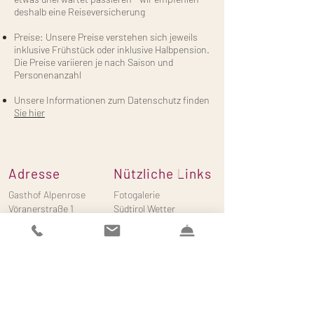
deshalb eine Reiseversicherung
Preise: Unsere Preise verstehen sich jeweils
inklusive Frühstück oder inklusive Halbpension.
Die Preise variieren je nach Saison und
Personenanzahl
Unsere Informationen zum Datenschutz finden
Sie hier
Adresse
Nützliche Links
Gasthof Alpenrose
Fotogalerie
Vöranerstraße 1
Südtirol Wetter
39010 Vöran
Preisinformationen
Südtirol - Italien
Anreise und Anfahrt
Kontakt
Email:
info@gasthofalpenrose.com